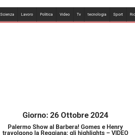
 Scienza
Lavoro
Politica
Video
Tv
tecnologia
Sport
Ri
Giorno:
26 Ottobre 2024
Palermo Show al Barbera! Gomes e Henry
travolgono la Reggiana: gli highlights – VIDEO