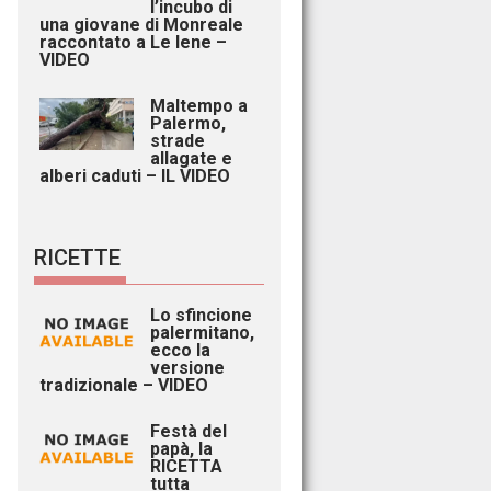
l’incubo di
una giovane di Monreale
raccontato a Le Iene –
VIDEO
Maltempo a
Palermo,
strade
allagate e
alberi caduti – IL VIDEO
RICETTE
Lo sfincione
palermitano,
ecco la
versione
tradizionale – VIDEO
Festà del
papà, la
RICETTA
tutta