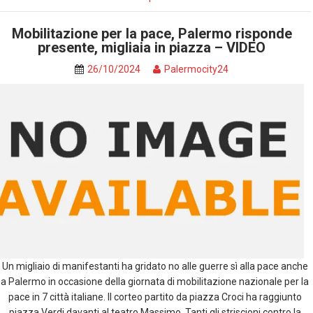
Mobilitazione per la pace, Palermo risponde
presente, migliaia in piazza – VIDEO
26/10/2024
Palermocity24
Un migliaio di manifestanti ha gridato no alle guerre sì alla pace anche
a Palermo in occasione della giornata di mobilitazione nazionale per la
pace in 7 città italiane. Il corteo partito da piazza Croci ha raggiunto
piazza Verdi davanti al teatro Massimo. Tanti gli striscioni contro la