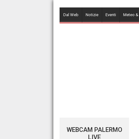
Skip
to
Dal Web
Notizie
Eventi
Meteo &
content
WEBCAM PALERMO
LIVE