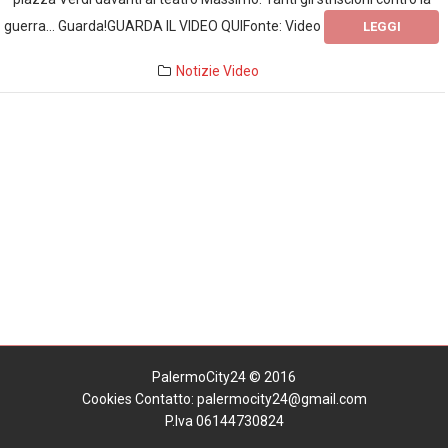
guerra… Guarda!GUARDA IL VIDEO QUIFonte: Video
LEGGI
Notizie
Video
PalermoCity24 © 2016
Cookies
Contatto: palermocity24@gmail.com
P.Iva 06144730824