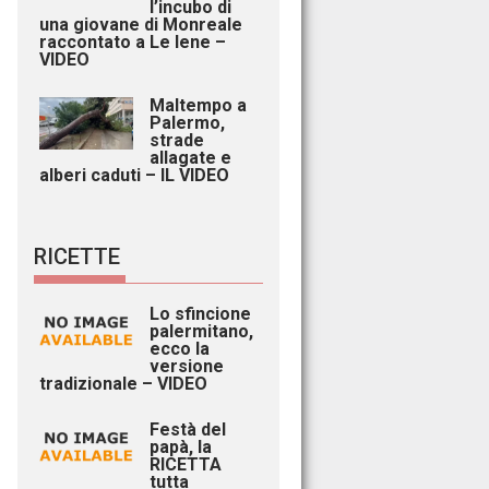
l’incubo di
una giovane di Monreale
raccontato a Le Iene –
VIDEO
Maltempo a
Palermo,
strade
allagate e
alberi caduti – IL VIDEO
RICETTE
Lo sfincione
palermitano,
ecco la
versione
tradizionale – VIDEO
Festà del
papà, la
RICETTA
tutta