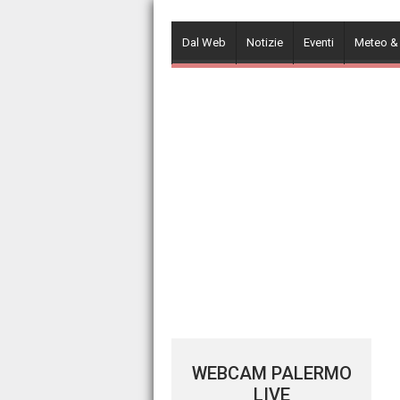
Skip
to
Dal Web
Notizie
Eventi
Meteo &
content
WEBCAM PALERMO
LIVE