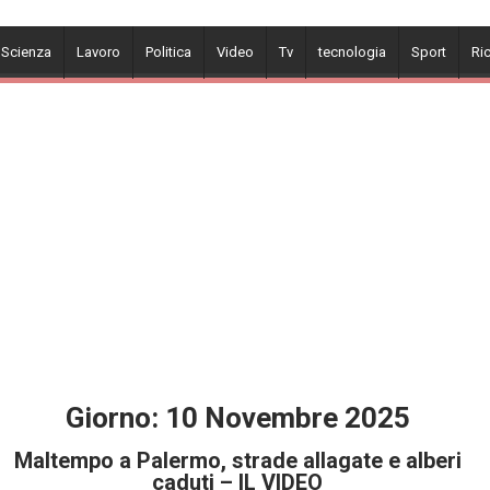
 Scienza
Lavoro
Politica
Video
Tv
tecnologia
Sport
Ri
Giorno:
10 Novembre 2025
Maltempo a Palermo, strade allagate e alberi
caduti – IL VIDEO