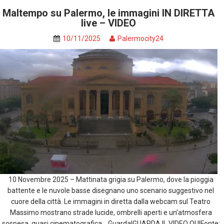
Maltempo su Palermo, le immagini IN DIRETTA
live – VIDEO
10/11/2025
Palermocity24
10 Novembre 2025 – Mattinata grigia su Palermo, dove la pioggia
battente e le nuvole basse disegnano uno scenario suggestivo nel
cuore della città. Le immagini in diretta dalla webcam sul Teatro
Massimo mostrano strade lucide, ombrelli aperti e un’atmosfera
sospesa, quasi cinematografica… Guarda!GUARDA IL VIDEO QUIFonte: