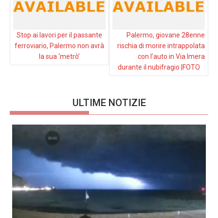
Stop ai lavori per il passante
Palermo, giovane 28enne
ferroviario, Palermo non avrà
rischia di morire intrappolata
la sua ‘metrò’
con l’auto in Via Imera
durante il nubifragio |FOTO
ULTIME NOTIZIE