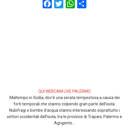
F
T
W
S
a
wi
h
h
ce
tt
at
ar
b
er
s
e
o
A
o
p
k
p
QUI WEBCAM LIVE PALERMO
Maltempo in Sicilia, dov’è una serata tempestosa a causa dei
forti temporali che stanno colpendo gran parte dell’isola.
Nubifragi e bombe d’acqua stanno interessando soprattutto i
settori occidentali dell’isola, tra le province di Trapani, Palermo e
Agrigento…