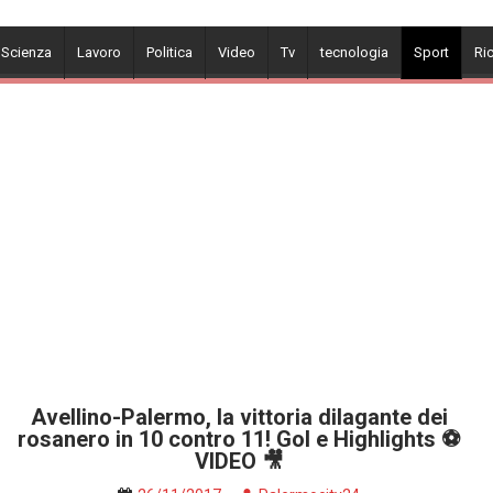
 Scienza
Lavoro
Politica
Video
Tv
tecnologia
Sport
Ri
Avellino-Palermo, la vittoria dilagante dei
rosanero in 10 contro 11! Gol e Highlights ⚽
VIDEO 🎥