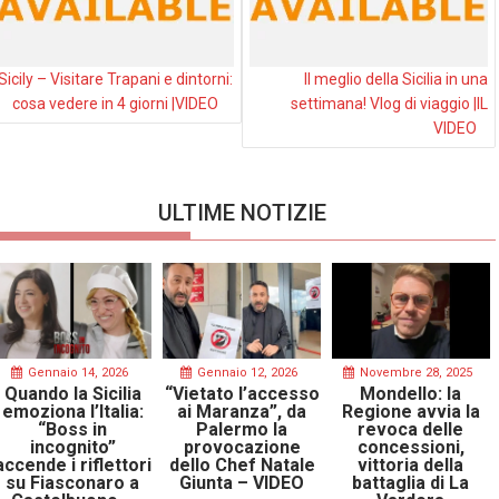
Sicily – Visitare Trapani e dintorni:
Il meglio della Sicilia in una
cosa vedere in 4 giorni |VIDEO
settimana! Vlog di viaggio |IL
VIDEO
ULTIME NOTIZIE
Gennaio 14, 2026
Gennaio 12, 2026
Novembre 28, 2025
Quando la Sicilia
“Vietato l’accesso
Mondello: la
emoziona l’Italia:
ai Maranza”, da
Regione avvia la
“Boss in
Palermo la
revoca delle
incognito”
provocazione
concessioni,
accende i riflettori
dello Chef Natale
vittoria della
su Fiasconaro a
Giunta – VIDEO
battaglia di La