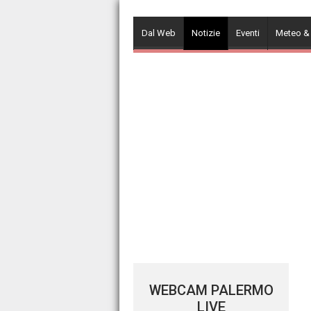
Skip
to
Dal Web
Notizie
Eventi
Meteo &
content
WEBCAM PALERMO
LIVE