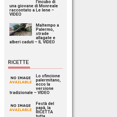
l’incubo di
una giovane di Monreale
raccontato a Le Iene –
VIDEO
Maltempo a
Palermo,
strade
allagate e
alberi caduti – IL VIDEO
RICETTE
Lo sfincione
palermitano,
ecco la
versione
tradizionale – VIDEO
Festà del
papà, la
RICETTA
tutta