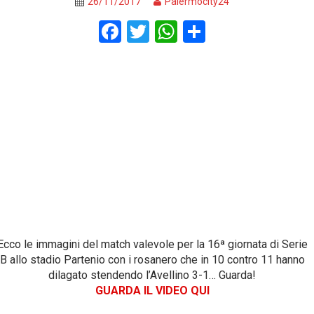
26/11/2017
Palermocity24
F
T
W
S
a
wi
h
h
ce
tt
at
ar
b
er
s
e
o
A
o
p
k
p
Ecco le immagini del match valevole per la 16ª giornata di Serie
B allo stadio Partenio con i rosanero che in 10 contro 11 hanno
dilagato stendendo l’Avellino 3-1… Guarda!
GUARDA IL VIDEO QUI