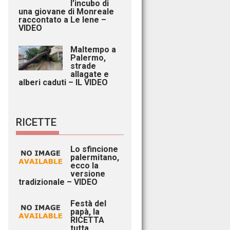
l’incubo di
una giovane di Monreale
raccontato a Le Iene –
VIDEO
Maltempo a
Palermo,
strade
allagate e
alberi caduti – IL VIDEO
RICETTE
Lo sfincione
palermitano,
ecco la
versione
tradizionale – VIDEO
Festà del
papà, la
RICETTA
tutta