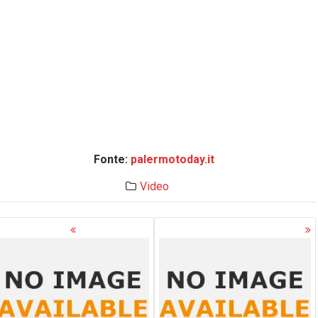
Fonte:
palermotoday.it
Video
avigazione
rticoli