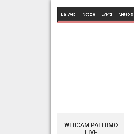
Skip
to
Dal Web
Notizie
Eventi
Meteo &
content
WEBCAM PALERMO
LIVE