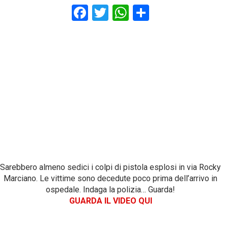
F
T
W
S
a
wi
h
h
ce
tt
at
ar
b
er
s
e
o
A
o
p
k
p
Sarebbero almeno sedici i colpi di pistola esplosi in via Rocky
Marciano. Le vittime sono decedute poco prima dell’arrivo in
ospedale. Indaga la polizia… Guarda!
GUARDA IL VIDEO QUI