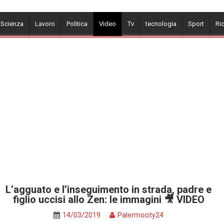
 Scienza
Lavoro
Politica
Video
Tv
tecnologia
Sport
Ri
L’agguato e l’inseguimento in strada, padre e
figlio uccisi allo Zen: le immagini 🎥 VIDEO
14/03/2019
Palermocity24