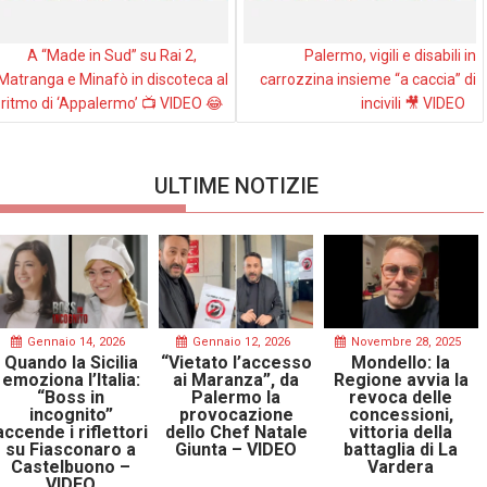
A “Made in Sud” su Rai 2,
Palermo, vigili e disabili in
Matranga e Minafò in discoteca al
carrozzina insieme “a caccia” di
ritmo di ‘Appalermo’ 📺 VIDEO 😂
incivili 🎥 VIDEO
ULTIME NOTIZIE
Gennaio 14, 2026
Gennaio 12, 2026
Novembre 28, 2025
Quando la Sicilia
“Vietato l’accesso
Mondello: la
emoziona l’Italia:
ai Maranza”, da
Regione avvia la
“Boss in
Palermo la
revoca delle
incognito”
provocazione
concessioni,
accende i riflettori
dello Chef Natale
vittoria della
su Fiasconaro a
Giunta – VIDEO
battaglia di La
Castelbuono –
Vardera
VIDEO