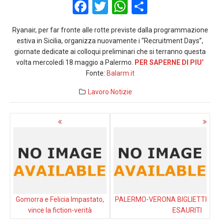
F
T
W
S
a
wi
h
h
Ryanair, per far fronte alle rotte previste dalla programmazione
ce
tt
at
ar
estiva in Sicilia, organizza nuovamente i “Recruitment Days”,
b
er
s
e
giornate dedicate ai colloqui preliminari che si terranno questa
volta mercoledì 18 maggio a Palermo.
PER SAPERNE DI PIU’
o
A
Fonte:
Balarm.it
o
p
Lavoro
Notizie
k
p
Navigazione
articoli
Gomorra e Felicia Impastato,
PALERMO-VERONA BIGLIETTI
vince la fiction-verità
ESAURITI