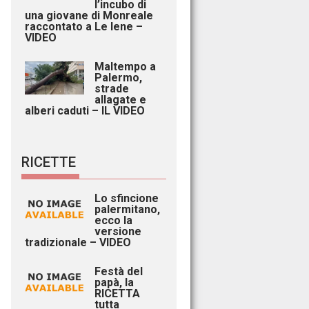
l’incubo di
una giovane di Monreale
raccontato a Le Iene –
VIDEO
Maltempo a
Palermo,
strade
allagate e
alberi caduti – IL VIDEO
RICETTE
Lo sfincione
palermitano,
ecco la
versione
tradizionale – VIDEO
Festà del
papà, la
RICETTA
tutta