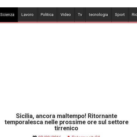
 Scienza
Lavoro
Politica
Video
Tv
tecnologia
Sport
Ri
Sicilia, ancora maltempo! Ritornante
temporalesca nelle prossime ore sul settore
tirrenico