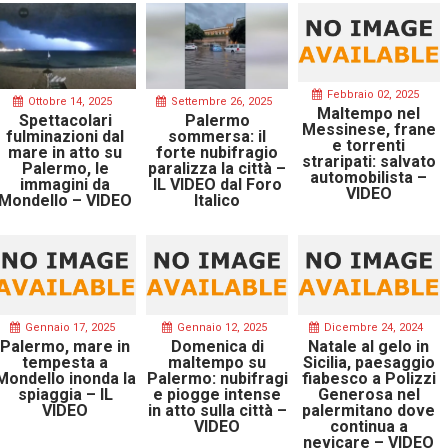
Febbraio 02, 2025
Ottobre 14, 2025
Settembre 26, 2025
Maltempo nel
Spettacolari
Palermo
Messinese, frane
fulminazioni dal
sommersa: il
e torrenti
mare in atto su
forte nubifragio
straripati: salvato
Palermo, le
paralizza la città –
automobilista –
immagini da
IL VIDEO dal Foro
VIDEO
Mondello – VIDEO
Italico
Gennaio 17, 2025
Gennaio 12, 2025
Dicembre 24, 2024
Palermo, mare in
Domenica di
Natale al gelo in
tempesta a
maltempo su
Sicilia, paesaggio
Mondello inonda la
Palermo: nubifragi
fiabesco a Polizzi
spiaggia – IL
e piogge intense
Generosa nel
VIDEO
in atto sulla città –
palermitano dove
VIDEO
continua a
nevicare – VIDEO