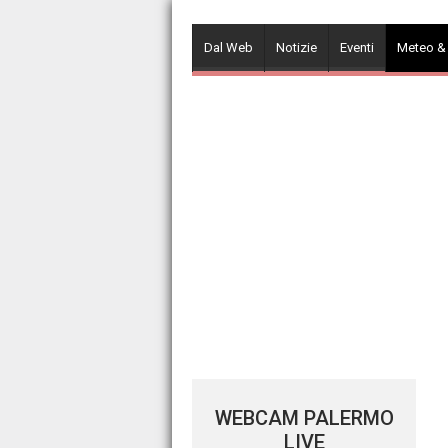
Skip
to
Dal Web
Notizie
Eventi
Meteo &
content
WEBCAM PALERMO
LIVE