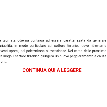
o
p
k
p
a giornata odierna continua ad essere caratterizzata da generale
ariabilità, in modo particolare sul settore tirrenico dove ritroviamo
ovesci sparsi, dal palermitano al messinese. Nel corso delle prossime
re lungo il settore tirrenico giungerà un nuovo peggioramento a causa
i un….
CONTINUA QUI A LEGGERE