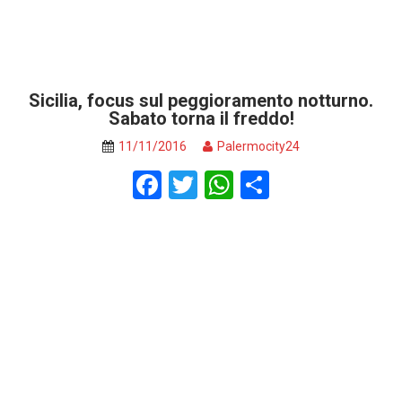
Sicilia, focus sul peggioramento notturno.
Sabato torna il freddo!
11/11/2016
Palermocity24
F
T
W
S
a
wi
h
h
ce
tt
at
ar
b
er
s
e
o
A
o
p
k
p