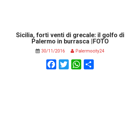
Sicilia, forti venti di grecale: il golfo di
Palermo in burrasca |FOTO
30/11/2016
Palermocity24
F
T
W
S
a
wi
h
h
ce
tt
at
ar
b
er
s
e
o
A
o
p
k
p