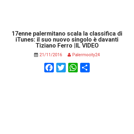
17enne palermitano scala la classifica di
iTunes: il suo nuovo singolo è davanti
Tiziano Ferro |IL VIDEO
21/11/2016
Palermocity24
F
T
W
S
a
wi
h
h
ce
tt
at
ar
b
er
s
e
o
A
o
p
k
p