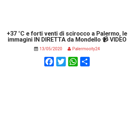
+37 °C e forti venti di scirocco a Palermo, le
immagini IN DIRETTA da Mondello 📹 VIDEO
13/05/2020
Palermocity24
F
T
W
S
a
wi
h
h
ce
tt
at
ar
b
er
s
e
o
A
o
p
k
p