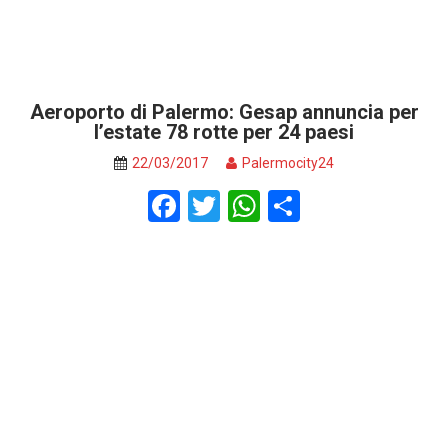
Aeroporto di Palermo: Gesap annuncia per
l’estate 78 rotte per 24 paesi
22/03/2017
Palermocity24
F
T
W
S
a
wi
h
h
ce
tt
at
ar
b
er
s
e
o
A
o
p
k
p