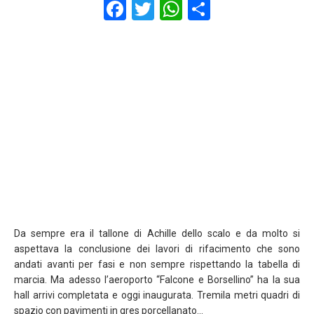
F
T
W
S
a
wi
h
h
ce
tt
at
ar
b
er
s
e
o
A
o
p
k
p
Da sempre era il tallone di Achille dello scalo e da molto si
aspettava la conclusione dei lavori di rifacimento che sono
andati avanti per fasi e non sempre rispettando la tabella di
marcia. Ma adesso l’aeroporto “Falcone e Borsellino” ha la sua
hall arrivi completata e oggi inaugurata. Tremila metri quadri di
spazio con pavimenti in gres porcellanato…