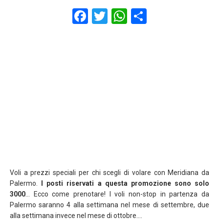
F
T
W
S
a
wi
h
h
ce
tt
at
ar
b
er
s
e
o
A
o
p
k
p
Voli a prezzi speciali per chi scegli di volare con Meridiana da
Palermo.
I posti riservati a questa promozione sono solo
3000
… Ecco come prenotare! I voli non-stop in partenza da
Palermo saranno 4 alla settimana nel mese di settembre, due
alla settimana invece nel mese di ottobre….