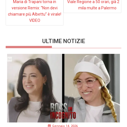
Maria di Trapani torna in
Viale Regione a 50 orari, già 2
versione Remix: “Non devi
mila multe a Palermo
chiamare più Albettu” è virale!
VIDEO
ULTIME NOTIZIE
Gennaio 14, 2026