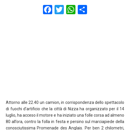
F
T
W
S
a
wi
h
h
ce
tt
at
ar
b
er
s
e
o
A
o
p
k
p
Attorno alle 22.40 un camion, in corrispondenza dello spettacolo
di fuochi d’artificio che la città di Nizza ha organizzato per il 14
luglio, ha acceso il motore e ha iniziato una folle corsa ad almeno
80 all’ora, contro la folla in festa e persino sul marciapiede della
conosciutissima Promenade des Anglais. Per ben 2 chilometri,