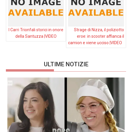
I Carri Trionfali storici in onore
Strage di Nizza, il poliziotto
della Santuzza |VIDEO
eroe: in scooter affianca il
camion e viene ucciso |VIDEO
ULTIME NOTIZIE