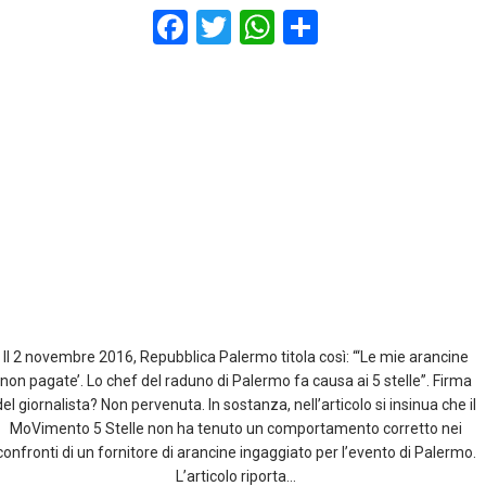
F
T
W
S
a
wi
h
h
ce
tt
at
ar
b
er
s
e
o
A
o
p
k
p
Il 2 novembre 2016, Repubblica Palermo titola così: “‘Le mie arancine
non pagate’. Lo chef del raduno di Palermo fa causa ai 5 stelle”. Firma
del giornalista? Non pervenuta. In sostanza, nell’articolo si insinua che il
MoVimento 5 Stelle non ha tenuto un comportamento corretto nei
confronti di un fornitore di arancine ingaggiato per l’evento di Palermo.
L’articolo riporta…