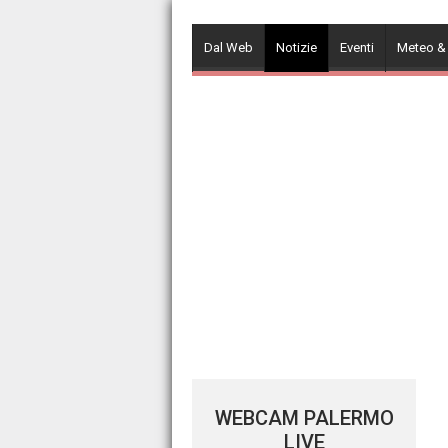
Skip
to
Dal Web
Notizie
Eventi
Meteo &
content
WEBCAM PALERMO
LIVE