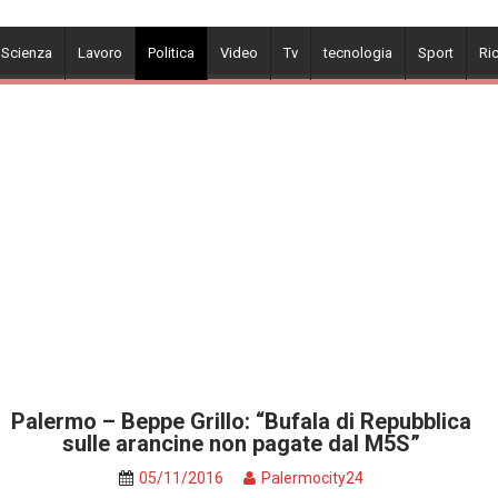
 Scienza
Lavoro
Politica
Video
Tv
tecnologia
Sport
Ri
Palermo – Beppe Grillo: “Bufala di Repubblica
sulle arancine non pagate dal M5S”
05/11/2016
Palermocity24