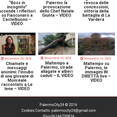
“Boss in
Palermo la
revoca delle
incognito”
provocazione
concessioni,
accende i riflettori
dello Chef Natale
vittoria della
su Fiasconaro a
Giunta – VIDEO
battaglia di La
Castelbuono –
Vardera
VIDEO
Novembre 10, 2025
Novembre 20, 2025
Novembre 10, 2025
Maltempo a
Chiamate e
Maltempo su
Palermo, strade
messaggi
Palermo, le
allagate e alberi
anonimi: l’incubo
immagini IN
caduti – IL VIDEO
di una giovane di
DIRETTA live –
Monreale
VIDEO
raccontato a Le
Iene – VIDEO
PalermoCity24 © 2016
Cookies
Contatto: palermocity24@gmail.com
P.Iva 06144730824