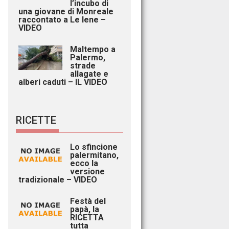
l’incubo di
una giovane di Monreale
raccontato a Le Iene –
VIDEO
Maltempo a
Palermo,
strade
allagate e
alberi caduti – IL VIDEO
RICETTE
Lo sfincione
palermitano,
ecco la
versione
tradizionale – VIDEO
Festà del
papà, la
RICETTA
tutta