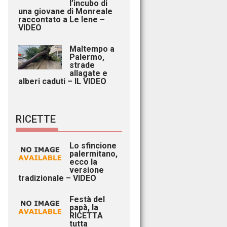
l’incubo di
una giovane di Monreale
raccontato a Le Iene –
VIDEO
Maltempo a
Palermo,
strade
allagate e
alberi caduti – IL VIDEO
RICETTE
Lo sfincione
palermitano,
ecco la
versione
tradizionale – VIDEO
Festà del
papà, la
RICETTA
tutta