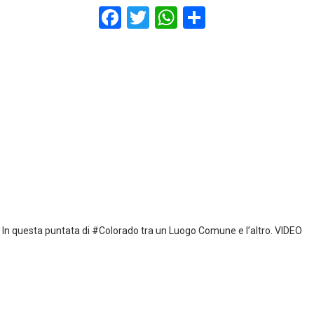
F
T
W
S
a
wi
h
h
ce
tt
at
ar
b
er
s
e
o
A
o
p
k
p
In questa puntata di #Colorado tra un Luogo Comune e l’altro. VIDEO