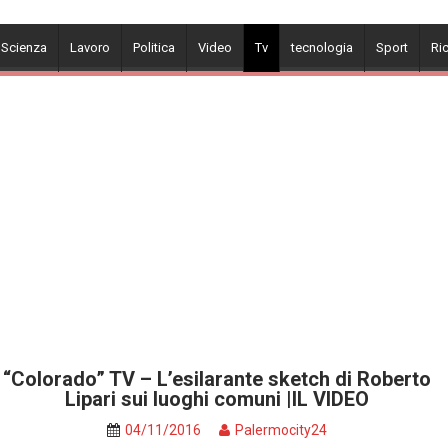
 Scienza
Lavoro
Politica
Video
Tv
tecnologia
Sport
Ri
“Colorado” TV – L’esilarante sketch di Roberto
Lipari sui luoghi comuni |IL VIDEO
04/11/2016
Palermocity24