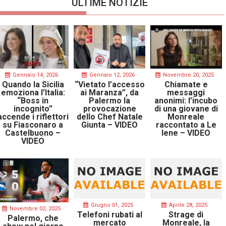
ULTIME NOTIZIE
Gennaio 14, 2026
Gennaio 12, 2026
Novembre 20, 2025
Quando la Sicilia
“Vietato l’accesso
Chiamate e
emoziona l’Italia:
ai Maranza”, da
messaggi
“Boss in
Palermo la
anonimi: l’incubo
incognito”
provocazione
di una giovane di
accende i riflettori
dello Chef Natale
Monreale
su Fiasconaro a
Giunta – VIDEO
raccontato a Le
Castelbuono –
Iene – VIDEO
VIDEO
Giugno 01, 2025
Aprile 28, 2025
Novembre 02, 2025
Telefoni rubati al
Strage di
Palermo, che
mercato
Monreale, la