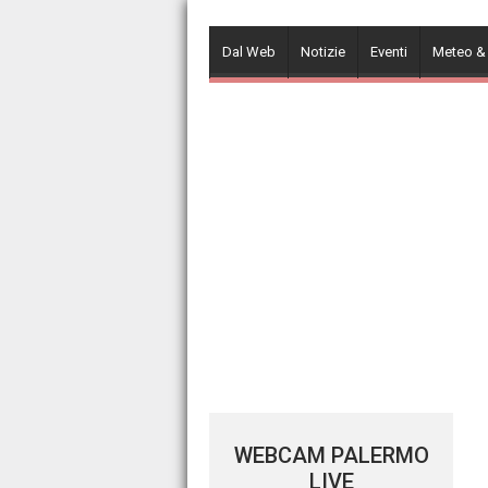
Skip
to
Dal Web
Notizie
Eventi
Meteo &
content
WEBCAM PALERMO
LIVE