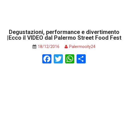
Degustazioni, performance e divertimento
|Ecco il VIDEO dal Palermo Street Food Fest
18/12/2016
Palermocity24
F
T
W
S
a
wi
h
h
ce
tt
at
ar
b
er
s
e
o
A
o
p
k
p