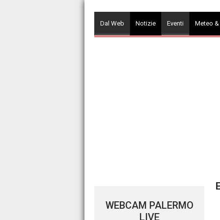
Skip
to
Dal Web
Notizie
Eventi
Meteo &
content
E
WEBCAM PALERMO
LIVE