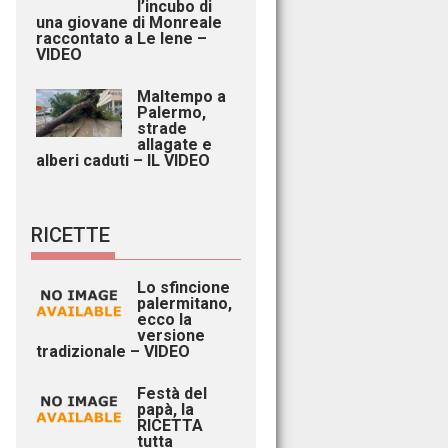
l’incubo di
una giovane di Monreale
raccontato a Le Iene –
VIDEO
Maltempo a
Palermo,
strade
allagate e
alberi caduti – IL VIDEO
RICETTE
Lo sfincione
palermitano,
ecco la
versione
tradizionale – VIDEO
Festà del
papà, la
RICETTA
tutta