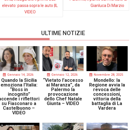
elevato: passa sopra le auto |IL
Gianluca Di Marzio
VIDEO
ULTIME NOTIZIE
Gennaio 14, 2026
Gennaio 12, 2026
Novembre 28, 2025
Quando la Sicilia
“Vietato l’accesso
Mondello: la
emoziona l’Italia:
ai Maranza”, da
Regione avvia la
“Boss in
Palermo la
revoca delle
incognito”
provocazione
concessioni,
accende i riflettori
dello Chef Natale
vittoria della
su Fiasconaro a
Giunta – VIDEO
battaglia di La
Castelbuono –
Vardera
VIDEO