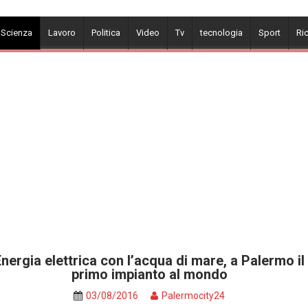
 Scienza
Lavoro
Politica
Video
Tv
tecnologia
Sport
Ri
nergia elettrica con l’acqua di mare, a Palermo il
primo impianto al mondo
03/08/2016
Palermocity24