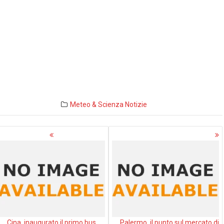
Meteo & Scienza
Notizie
avigazione
rticoli
Cina, inaugurato il primo bus
Palermo, il punto sul mercato di