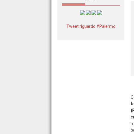
Tweet riguardo #Palermo
C
t
(
e
m
b