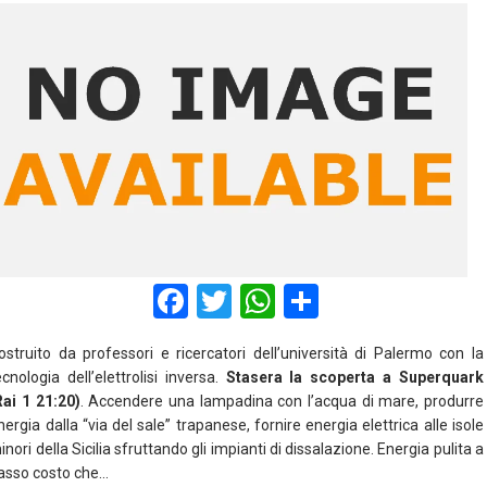
F
T
W
S
a
wi
h
h
ostruito da professori e ricercatori dell’università di Palermo con la
ce
tt
at
ar
ecnologia dell’elettrolisi inversa.
Stasera la scoperta a Superquark
b
er
s
e
Rai 1 21:20)
. Accendere una lampadina con l’acqua di mare, produrre
nergia dalla “via del sale” trapanese, fornire energia elettrica alle isole
o
A
inori della Sicilia sfruttando gli impianti di dissalazione. Energia pulita a
o
p
asso costo che…