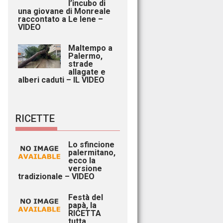
l’incubo di
una giovane di Monreale
raccontato a Le Iene –
VIDEO
Maltempo a
Palermo,
strade
allagate e
alberi caduti – IL VIDEO
RICETTE
Lo sfincione
palermitano,
ecco la
versione
tradizionale – VIDEO
Festà del
papà, la
RICETTA
tutta