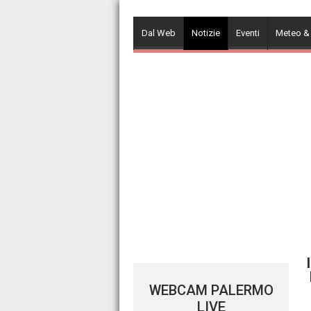
Skip
to
Dal Web
Notizie
Eventi
Meteo &
content
WEBCAM PALERMO
LIVE