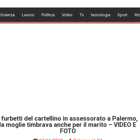
 Scienza
Lavoro
Politica
Video
Tv
tecnologia
Sport
Ri
I furbetti del cartellino in assessorato a Palermo,
la moglie timbrava anche per il marito – VIDEO E
FOTO