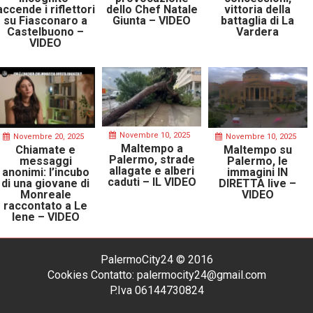
accende i riflettori
dello Chef Natale
vittoria della
su Fiasconaro a
Giunta – VIDEO
battaglia di La
Castelbuono –
Vardera
VIDEO
Novembre 10, 2025
Novembre 20, 2025
Novembre 10, 2025
Maltempo a
Chiamate e
Maltempo su
Palermo, strade
messaggi
Palermo, le
allagate e alberi
anonimi: l’incubo
immagini IN
caduti – IL VIDEO
di una giovane di
DIRETTA live –
Monreale
VIDEO
raccontato a Le
Iene – VIDEO
PalermoCity24 © 2016
Cookies
Contatto: palermocity24@gmail.com
P.Iva 06144730824