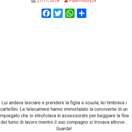
27/11/2018
Palermocity24
F
T
W
S
a
wi
h
h
ce
tt
at
ar
b
er
s
e
o
A
o
p
k
p
Lui andava lasciare e prendere la figlia a scuola, lei timbrava i
cartellini. Le telecamere hanno immortalato la convivente di un
impiegato che si intrufolava in assessorato per beggiare la fine
del turno di lavoro mentre il suo compagno si trovava altrove…
Guarda!