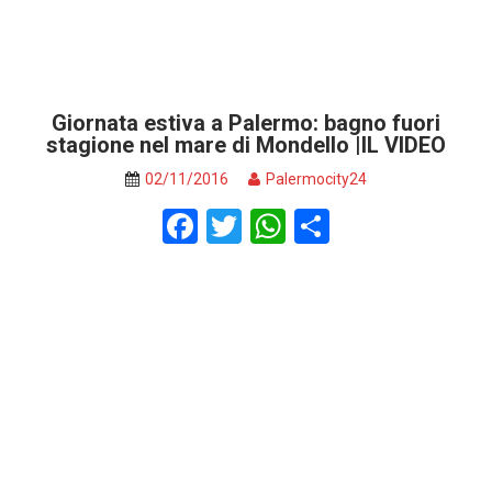
Giornata estiva a Palermo: bagno fuori
stagione nel mare di Mondello |IL VIDEO
02/11/2016
Palermocity24
F
T
W
S
a
wi
h
h
ce
tt
at
ar
b
er
s
e
o
A
o
p
k
p