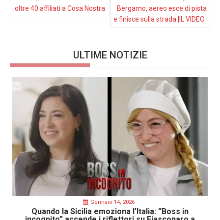
oltre 40 affiliati a Cosa Nostra
Bergamo, aereo esce di pista
e finisce sulla strada |IL VIDEO
ULTIME NOTIZIE
Gennaio 14, 2026
Quando la Sicilia emoziona l’Italia: “Boss in
incognito” accende i riflettori su Fiasconaro a