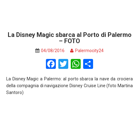
La Disney Magic sbarca al Porto di Palermo
– FOTO
04/08/2016
Palermocity24
F
T
W
S
a
wi
h
h
La Disney Magic a Palermo: al porto sbarca la nave da crociera
ce
tt
at
ar
della compagnia di navigazione Disney Cruise Line (foto Martina
b
er
s
e
Santoro)
o
A
o
p
k
p