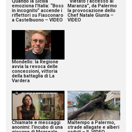
Quando la Sicilia
“Vietato l’accesso ai
emoziona l’Italia: “Boss
Maranza”, da Palermo
in incognito” accende i
la provocazione dello
riflettori su Fiasconaro
Chef Natale Giunta –
a Castelbuono – VIDEO
VIDEO
Mondello: la Regione
avvia la revoca delle
concessioni, vittoria
della battaglia di La
Vardera
Chiamate e messaggi
Maltempo a Palermo,
anonimi: l’incubo di una
strade allagate e alberi
giovane di Monreale
caduti – IL VIDEO