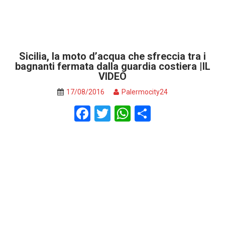
Sicilia, la moto d’acqua che sfreccia tra i
bagnanti fermata dalla guardia costiera |IL
VIDEO
17/08/2016
Palermocity24
F
T
W
S
a
wi
h
h
ce
tt
at
ar
b
er
s
e
o
A
o
p
k
p