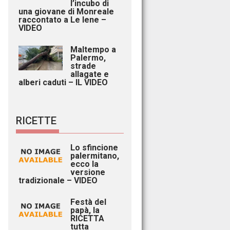
l’incubo di
una giovane di Monreale
raccontato a Le Iene –
VIDEO
Maltempo a
Palermo,
strade
allagate e
alberi caduti – IL VIDEO
RICETTE
Lo sfincione
palermitano,
ecco la
versione
tradizionale – VIDEO
Festà del
papà, la
RICETTA
tutta