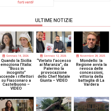
forti venti!
ULTIME NOTIZIE
Gennaio 14, 2026
Gennaio 12, 2026
Novembre 28, 2025
Quando la Sicilia
“Vietato l’accesso
Mondello: la
emoziona l’Italia:
ai Maranza”, da
Regione avvia la
“Boss in
Palermo la
revoca delle
incognito”
provocazione
concessioni,
accende i riflettori
dello Chef Natale
vittoria della
su Fiasconaro a
Giunta – VIDEO
battaglia di La
Castelbuono –
Vardera
VIDEO