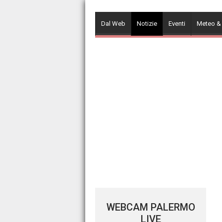
Skip
to
Dal Web
Notizie
Eventi
Meteo &
content
WEBCAM PALERMO
LIVE