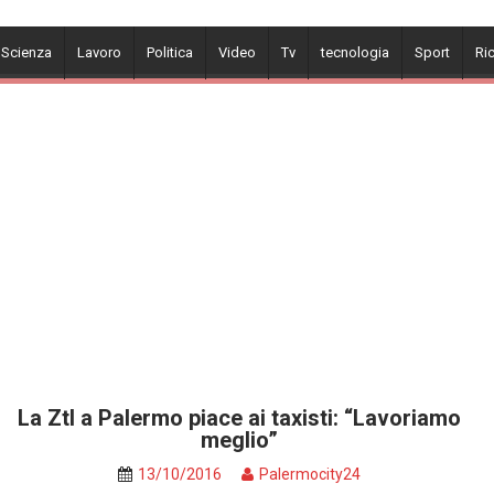
 Scienza
Lavoro
Politica
Video
Tv
tecnologia
Sport
Ri
La Ztl a Palermo piace ai taxisti: “Lavoriamo
meglio”
13/10/2016
Palermocity24