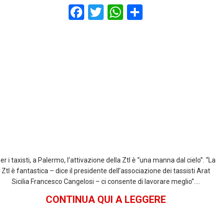
F
T
W
S
a
wi
h
h
ce
tt
at
ar
b
er
s
e
o
A
o
p
k
p
er i taxisti, a Palermo, l’attivazione della Ztl è “una manna dal cielo”. “La
Ztl è fantastica – dice il presidente dell’associazione dei tassisti Arat
Sicilia Francesco Cangelosi – ci consente di lavorare meglio”….
CONTINUA QUI A LEGGERE