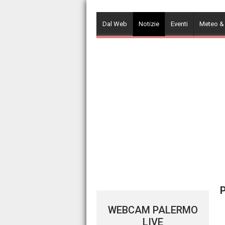
Skip
to
Dal Web
Notizie
Eventi
Meteo &
content
P
WEBCAM PALERMO
LIVE