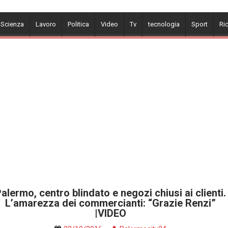
 Scienza
Lavoro
Politica
Video
Tv
tecnologia
Sport
Ri
alermo, centro blindato e negozi chiusi ai clienti.
L’amarezza dei commercianti: “Grazie Renzi”
|VIDEO