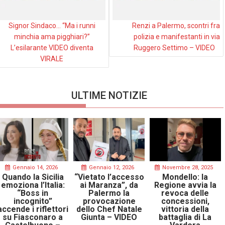
Signor Sindaco… “Ma i runni
Renzi a Palermo, scontri fra
minchia ama pigghiari?”
polizia e manifestanti in via
L’esilarante VIDEO diventa
Ruggero Settimo – VIDEO
VIRALE
ULTIME NOTIZIE
Gennaio 14, 2026
Gennaio 12, 2026
Novembre 28, 2025
Quando la Sicilia
“Vietato l’accesso
Mondello: la
emoziona l’Italia:
ai Maranza”, da
Regione avvia la
“Boss in
Palermo la
revoca delle
incognito”
provocazione
concessioni,
accende i riflettori
dello Chef Natale
vittoria della
su Fiasconaro a
Giunta – VIDEO
battaglia di La