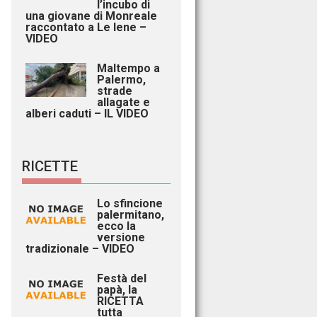
l’incubo di
una giovane di Monreale
raccontato a Le Iene –
VIDEO
Maltempo a
Palermo,
strade
allagate e
alberi caduti – IL VIDEO
RICETTE
Lo sfincione
palermitano,
ecco la
versione
tradizionale – VIDEO
Festà del
papà, la
RICETTA
tutta