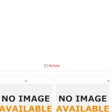
Notizie
avigazione
rticoli