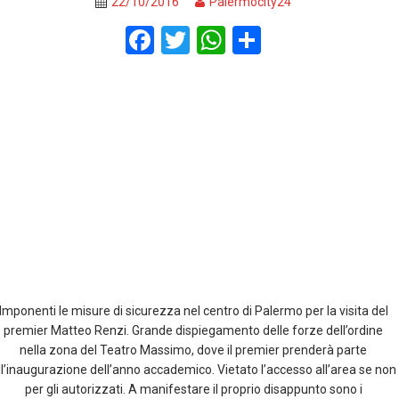
22/10/2016
Palermocity24
F
T
W
S
a
wi
h
h
ce
tt
at
ar
b
er
s
e
o
A
o
p
k
p
Imponenti le misure di sicurezza nel centro di Palermo per la visita del
premier Matteo Renzi. Grande dispiegamento delle forze dell’ordine
nella zona del Teatro Massimo, dove il premier prenderà parte
ll’inaugurazione dell’anno accademico. Vietato l’accesso all’area se non
per gli autorizzati. A manifestare il proprio disappunto sono i