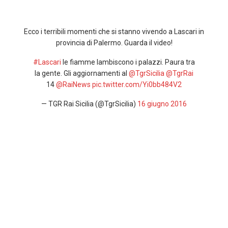
Ecco i terribili momenti che si stanno vivendo a Lascari in
provincia di Palermo. Guarda il video!
#Lascari
le fiamme lambiscono i palazzi. Paura tra
la gente. Gli aggiornamenti al
@TgrSicilia
@TgrRai
14
@RaiNews
pic.twitter.com/Yi0bb484V2
— TGR Rai Sicilia (@TgrSicilia)
16 giugno 2016