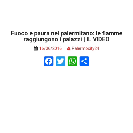
Fuoco e paura nel palermitano: le fiamme
raggiungono i palazzi | IL VIDEO
16/06/2016
Palermocity24
F
T
W
S
a
wi
h
h
ce
tt
at
ar
b
er
s
e
o
A
o
p
k
p