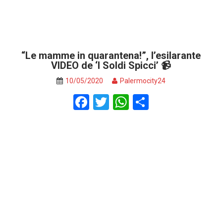
“Le mamme in quarantena!”, l’esilarante
VIDEO de ‘I Soldi Spicci’ 📹
10/05/2020
Palermocity24
F
T
W
S
a
wi
h
h
ce
tt
at
ar
b
er
s
e
o
A
o
p
k
p