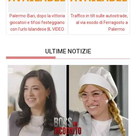
Palermo-Bari, dopo la vittoria
Traffico in tilt sulle autostrade,
giocatori e tifosi festeggiano
al via esodo di Ferragosto a
con l’urlo Islandese |IL VIDEO
Palermo
ULTIME NOTIZIE