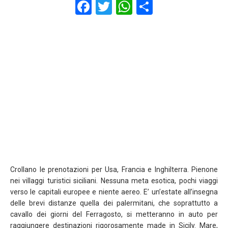
F
T
W
S
a
wi
h
h
ce
tt
at
ar
b
er
s
e
o
A
o
p
k
p
Crollano le prenotazioni per Usa, Francia e Inghilterra. Pienone
nei villaggi turistici siciliani. Nessuna meta esotica, pochi viaggi
verso le capitali europee e niente aereo. E’ un’estate all’insegna
delle brevi distanze quella dei palermitani, che soprattutto a
cavallo dei giorni del Ferragosto, si metteranno in auto per
raggiungere destinazioni rigorosamente made in Sicily. Mare,