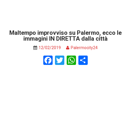
Maltempo improvviso su Palermo, ecco le
immagini IN DIRETTA dalla città
12/02/2019
Palermocity24
F
T
W
S
a
wi
h
h
ce
tt
at
ar
b
er
s
e
o
A
o
p
k
p