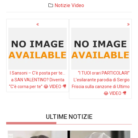
Notizie
Video
Navigazione
articoli
I Sansoni – C’è posta per te…
“I TUOI orari PARTICOLARI”
a SAN VALENTINO? Diventa
L’esilarante parodia di Sergio
“C’è corna per te” 😂 VIDEO 🎥
Friscia sulla canzone di Ultimo
😂 VIDEO 🎥
ULTIME NOTIZIE