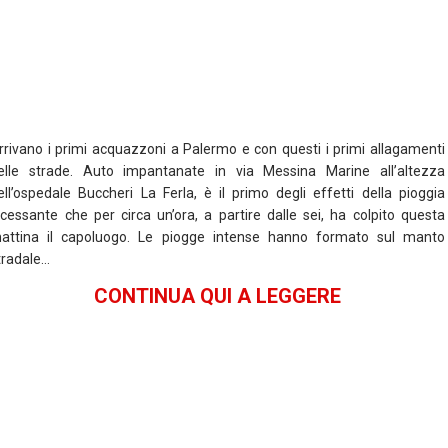
k
p
rrivano i primi acquazzoni a Palermo e con questi i primi allagamenti
elle strade. Auto impantanate in via Messina Marine all’altezza
ell’ospedale Buccheri La Ferla, è il primo degli effetti della pioggia
ncessante che per circa un’ora, a partire dalle sei, ha colpito questa
attina il capoluogo. Le piogge intense hanno formato sul manto
tradale…
CONTINUA QUI A LEGGERE