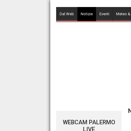
Skip
to
Dal Web
Notizie
Eventi
Meteo &
content
N
WEBCAM PALERMO
LIVE