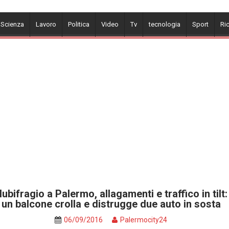
 Scienza
Lavoro
Politica
Video
Tv
tecnologia
Sport
Ri
ubifragio a Palermo, allagamenti e traffico in tilt:
un balcone crolla e distrugge due auto in sosta
06/09/2016
Palermocity24