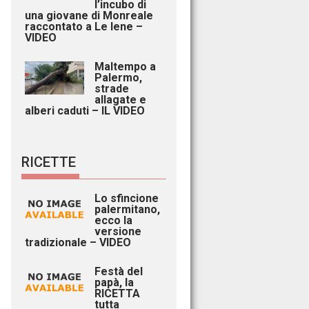
l’incubo di
una giovane di Monreale
raccontato a Le Iene –
VIDEO
Maltempo a
Palermo,
strade
allagate e
alberi caduti – IL VIDEO
RICETTE
Lo sfincione
palermitano,
ecco la
versione
tradizionale – VIDEO
Festà del
papà, la
RICETTA
tutta