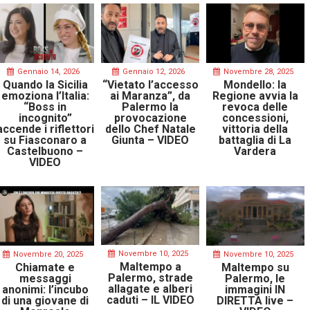
Gennaio 14, 2026
Gennaio 12, 2026
Novembre 28, 2025
Quando la Sicilia
“Vietato l’accesso
Mondello: la
emoziona l’Italia:
ai Maranza”, da
Regione avvia la
“Boss in
Palermo la
revoca delle
incognito”
provocazione
concessioni,
accende i riflettori
dello Chef Natale
vittoria della
su Fiasconaro a
Giunta – VIDEO
battaglia di La
Castelbuono –
Vardera
VIDEO
Novembre 10, 2025
Novembre 20, 2025
Novembre 10, 2025
Maltempo a
Chiamate e
Maltempo su
Palermo, strade
messaggi
Palermo, le
allagate e alberi
anonimi: l’incubo
immagini IN
caduti – IL VIDEO
di una giovane di
DIRETTA live –