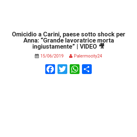
Omicidio a Carini, paese sotto shock per
Anna: “Grande lavoratrice morta
ingiustamente” | VIDEO 🎥
15/06/2019
Palermocity24
F
T
W
S
a
wi
h
h
ce
tt
at
ar
b
er
s
e
o
A
o
p
k
p