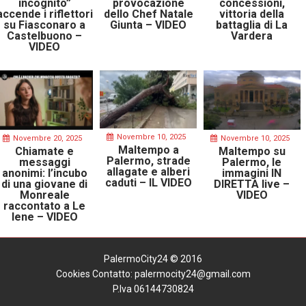
incognito”
provocazione
concessioni,
accende i riflettori
dello Chef Natale
vittoria della
su Fiasconaro a
Giunta – VIDEO
battaglia di La
Castelbuono –
Vardera
VIDEO
Novembre 10, 2025
Novembre 20, 2025
Novembre 10, 2025
Maltempo a
Chiamate e
Maltempo su
Palermo, strade
messaggi
Palermo, le
allagate e alberi
anonimi: l’incubo
immagini IN
caduti – IL VIDEO
di una giovane di
DIRETTA live –
Monreale
VIDEO
raccontato a Le
Iene – VIDEO
PalermoCity24 © 2016
Cookies
Contatto: palermocity24@gmail.com
P.Iva 06144730824