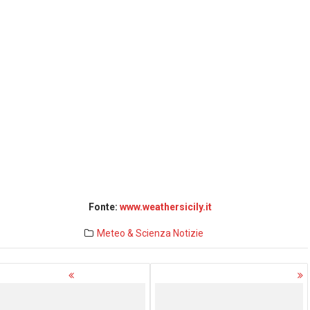
Fonte:
www.weathersicily.it
Meteo & Scienza
Notizie
avigazione
rticoli