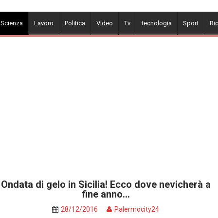
 Scienza
Lavoro
Politica
Video
Tv
tecnologia
Sport
Ri
Ondata di gelo in Sicilia! Ecco dove nevicherà a
fine anno…
28/12/2016
Palermocity24