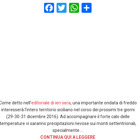
F
T
W
S
a
wi
h
h
ce
tt
at
ar
b
er
s
e
o
A
o
p
k
p
Come detto nell’
editoriale di ieri sera
, una importante ondata di freddo
interesserà l’intero territorio siciliano nel corso dei prossimi tre giorni
(29-30-31 dicembre 2016). Ad accompagnare il forte calo delle
temperature vi saranno precipitazioni nevose sui monti settentrionali,
specialmente….
CONTINUA QUI A LEGGERE