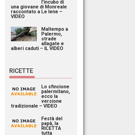
l’incubo di
una giovane di Monreale
raccontato a Le Iene –
VIDEO
Maltempo a
Palermo,
strade
allagate e
alberi caduti – IL VIDEO
RICETTE
Lo sfincione
palermitano,
ecco la
versione
tradizionale – VIDEO
Festà del
papà, la
RICETTA
tutta