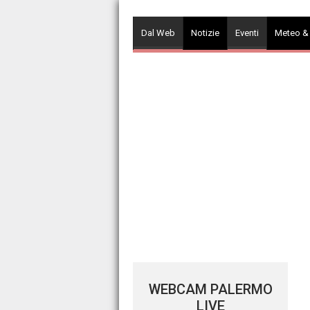
Skip
to
Dal Web
Notizie
Eventi
Meteo &
content
WEBCAM PALERMO
LIVE