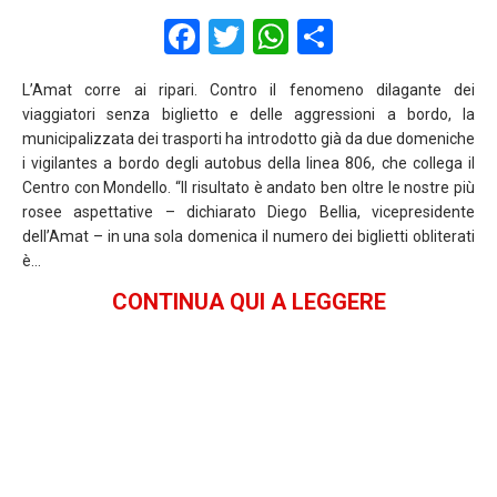
F
T
W
S
a
wi
h
h
L’Amat corre ai ripari. Contro il fenomeno dilagante dei
ce
tt
at
ar
viaggiatori senza biglietto e delle aggressioni a bordo, la
b
er
s
e
municipalizzata dei trasporti ha introdotto già da due domeniche
i vigilantes a bordo degli autobus della linea 806, che collega il
o
A
Centro con Mondello. “Il risultato è andato ben oltre le nostre più
o
p
rosee aspettative – dichiarato Diego Bellia, vicepresidente
dell’Amat – in una sola domenica il numero dei biglietti obliterati
k
p
è…
CONTINUA QUI A LEGGERE