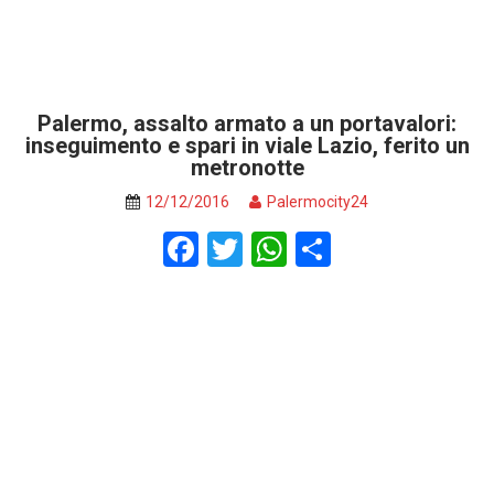
Palermo, assalto armato a un portavalori:
inseguimento e spari in viale Lazio, ferito un
metronotte
12/12/2016
Palermocity24
F
T
W
S
a
wi
h
h
ce
tt
at
ar
b
er
s
e
o
A
o
p
k
p