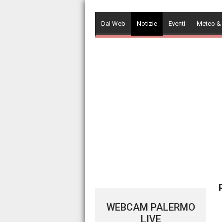
Skip
to
Dal Web
Notizie
Eventi
Meteo &
content
WEBCAM PALERMO
LIVE