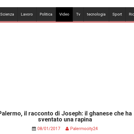
 Scienza
Lavoro
Politica
Video
Tv
tecnologia
Sport
Ri
Palermo, il racconto di Joseph: il ghanese che ha
sventato una rapina
08/01/2017
Palermocity24