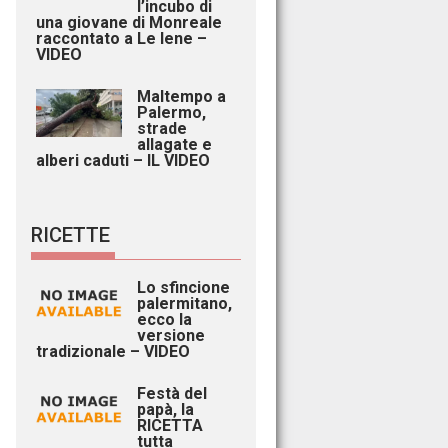
l’incubo di
una giovane di Monreale
raccontato a Le Iene –
VIDEO
Maltempo a
Palermo,
strade
allagate e
alberi caduti – IL VIDEO
RICETTE
Lo sfincione
palermitano,
ecco la
versione
tradizionale – VIDEO
Festà del
papà, la
RICETTA
tutta