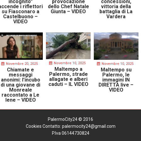
incognito”
provocazione
concessioni,
accende i riflettori
dello Chef Natale
vittoria della
su Fiasconaro a
Giunta – VIDEO
battaglia di La
Castelbuono –
Vardera
VIDEO
Novembre 10, 2025
Novembre 20, 2025
Novembre 10, 2025
Maltempo a
Chiamate e
Maltempo su
Palermo, strade
messaggi
Palermo, le
allagate e alberi
anonimi: l’incubo
immagini IN
caduti – IL VIDEO
di una giovane di
DIRETTA live –
Monreale
VIDEO
raccontato a Le
Iene – VIDEO
PalermoCity24 © 2016
Cookies
Contatto: palermocity24@gmail.com
P.Iva 06144730824