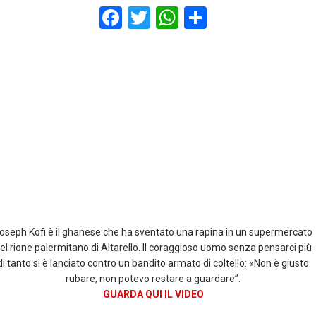
F
T
W
S
a
wi
h
h
ce
tt
at
ar
b
er
s
e
o
A
o
p
k
p
oseph Kofi è il ghanese che ha sventato una rapina in un supermercato
el rione palermitano di Altarello. Il coraggioso uomo senza pensarci più
di tanto si è lanciato contro un bandito armato di coltello: «Non è giusto
rubare, non potevo restare a guardare”.
GUARDA QUI IL VIDEO