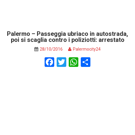
Palermo – Passeggia ubriaco in autostrada,
poi si scaglia contro i poliziotti: arrestato
28/10/2016
Palermocity24
F
T
W
S
a
wi
h
h
ce
tt
at
ar
b
er
s
e
o
A
o
p
k
p