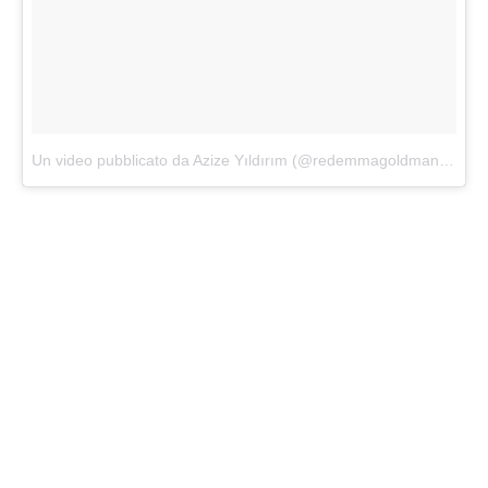
Un video pubblicato da Azize Yıldırım (@redemmagoldman)
in da