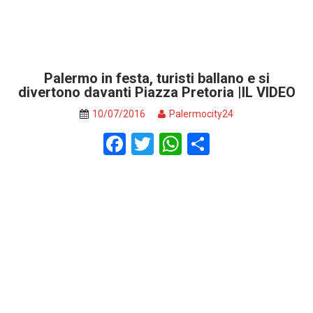
Palermo in festa, turisti ballano e si
divertono davanti Piazza Pretoria |IL VIDEO
10/07/2016
Palermocity24
F
T
W
S
a
wi
h
h
ce
tt
at
ar
b
er
s
e
o
A
o
p
k
p