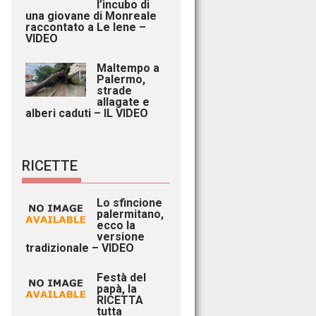
l’incubo di
una giovane di Monreale
raccontato a Le Iene –
VIDEO
Maltempo a
Palermo,
strade
allagate e
alberi caduti – IL VIDEO
RICETTE
Lo sfincione
palermitano,
ecco la
versione
tradizionale – VIDEO
Festà del
papà, la
RICETTA
tutta