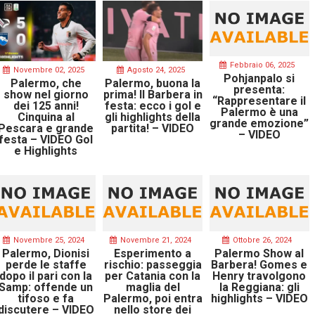
Febbraio 06, 2025
Novembre 02, 2025
Agosto 24, 2025
Pohjanpalo si
Palermo, che
Palermo, buona la
presenta:
show nel giorno
prima! Il Barbera in
“Rappresentare il
dei 125 anni!
festa: ecco i gol e
Palermo è una
Cinquina al
gli highlights della
grande emozione”
Pescara e grande
partita! – VIDEO
– VIDEO
festa – VIDEO Gol
e Highlights
Novembre 25, 2024
Novembre 21, 2024
Ottobre 26, 2024
Palermo, Dionisi
Esperimento a
Palermo Show al
perde le staffe
rischio: passeggia
Barbera! Gomes e
dopo il pari con la
per Catania con la
Henry travolgono
Samp: offende un
maglia del
la Reggiana: gli
tifoso e fa
Palermo, poi entra
highlights – VIDEO
discutere – VIDEO
nello store dei