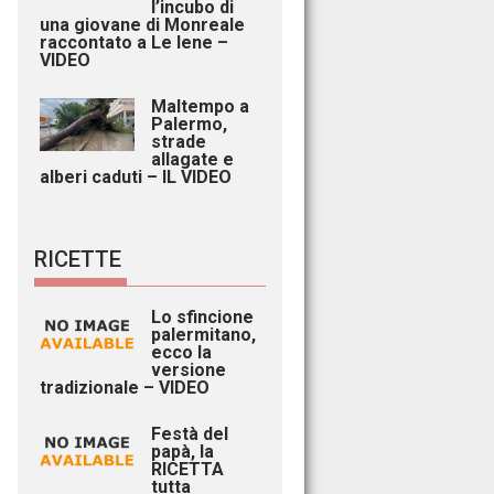
l’incubo di
una giovane di Monreale
raccontato a Le Iene –
VIDEO
Maltempo a
Palermo,
strade
allagate e
alberi caduti – IL VIDEO
RICETTE
Lo sfincione
palermitano,
ecco la
versione
tradizionale – VIDEO
Festà del
papà, la
RICETTA
tutta