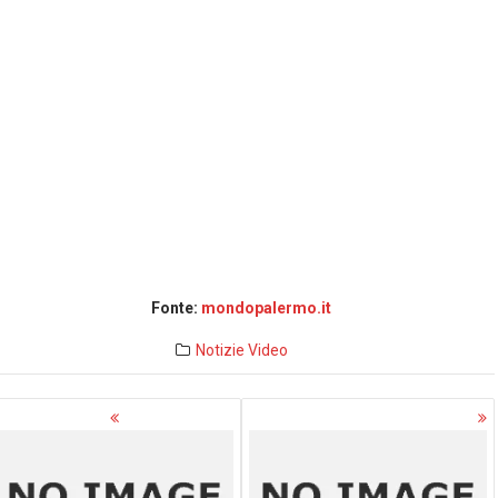
Fonte:
mondopalermo.it
Notizie
Video
avigazione
rticoli