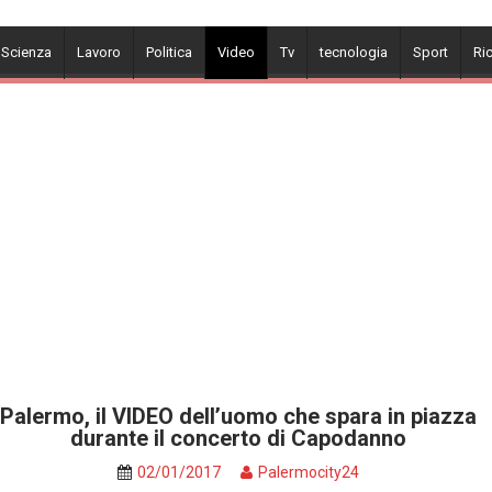
 Scienza
Lavoro
Politica
Video
Tv
tecnologia
Sport
Ri
Palermo, il VIDEO dell’uomo che spara in piazza
durante il concerto di Capodanno
02/01/2017
Palermocity24