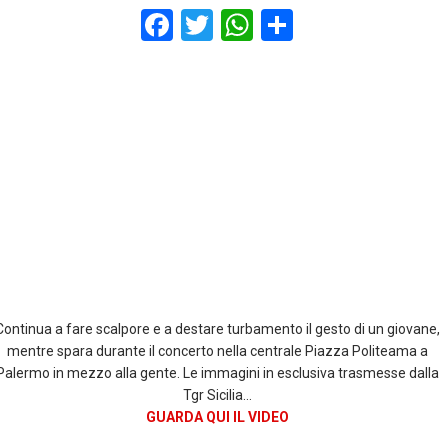
F
T
W
S
a
wi
h
h
ce
tt
at
ar
b
er
s
e
o
A
o
p
k
p
Continua a fare scalpore e a destare turbamento il gesto di un giovane,
mentre spara durante il concerto nella centrale Piazza Politeama a
Palermo in mezzo alla gente. Le immagini in esclusiva trasmesse dalla
Tgr Sicilia…
GUARDA QUI IL VIDEO