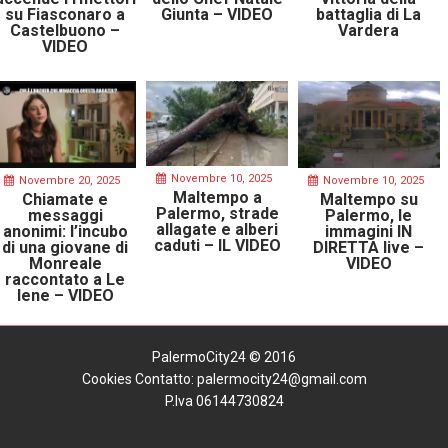
su Fiasconaro a
Giunta – VIDEO
battaglia di La
Castelbuono –
Vardera
VIDEO
Novembre 10, 2025
Novembre 20, 2025
Novembre 10, 2025
Maltempo a
Chiamate e
Maltempo su
Palermo, strade
messaggi
Palermo, le
allagate e alberi
anonimi: l’incubo
immagini IN
caduti – IL VIDEO
di una giovane di
DIRETTA live –
Monreale
VIDEO
raccontato a Le
Iene – VIDEO
PalermoCity24 © 2016
Cookies
Contatto: palermocity24@gmail.com
P.Iva 06144730824