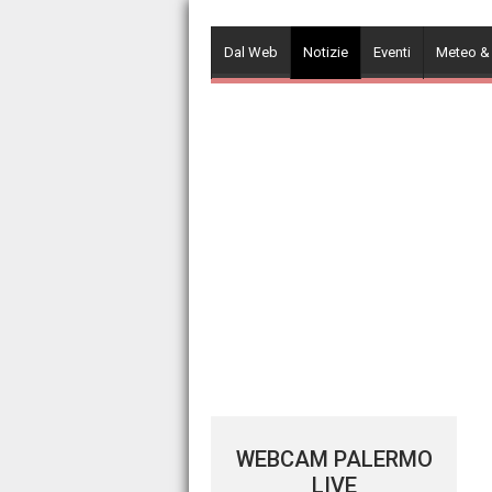
Skip
to
Dal Web
Notizie
Eventi
Meteo &
content
WEBCAM PALERMO
LIVE