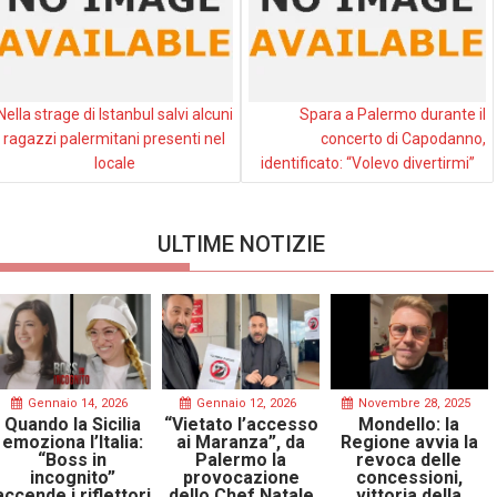
Nella strage di Istanbul salvi alcuni
Spara a Palermo durante il
ragazzi palermitani presenti nel
concerto di Capodanno,
locale
identificato: “Volevo divertirmi”
ULTIME NOTIZIE
Gennaio 14, 2026
Gennaio 12, 2026
Novembre 28, 2025
Quando la Sicilia
“Vietato l’accesso
Mondello: la
emoziona l’Italia:
ai Maranza”, da
Regione avvia la
“Boss in
Palermo la
revoca delle
incognito”
provocazione
concessioni,
accende i riflettori
dello Chef Natale
vittoria della