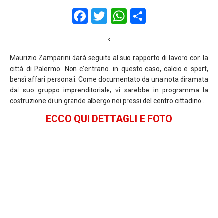
F
T
W
S
a
wi
h
h
<
ce
tt
at
ar
b
er
s
e
Maurizio Zamparini darà seguito al suo rapporto di lavoro con la
città di Palermo. Non c’entrano, in questo caso, calcio e sport,
o
A
bensì affari personali. Come documentato da una nota diramata
o
p
dal suo gruppo imprenditoriale, vi sarebbe in programma la
costruzione di un grande albergo nei pressi del centro cittadino…
k
p
ECCO QUI DETTAGLI E FOTO