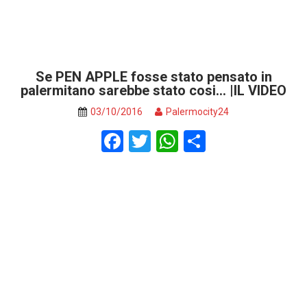
Se PEN APPLE fosse stato pensato in
palermitano sarebbe stato cosi… |IL VIDEO
03/10/2016
Palermocity24
F
T
W
S
a
wi
h
h
ce
tt
at
ar
b
er
s
e
o
A
o
p
k
p