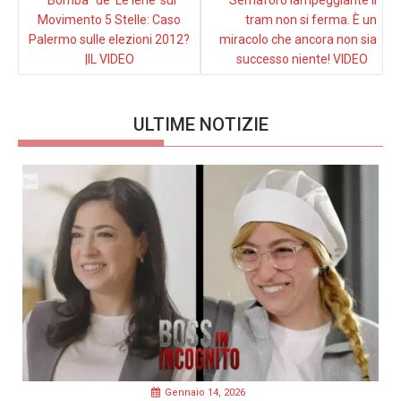
“Bomba” de ‘Le Iene’ sul
Semaforo lampeggiante il
Movimento 5 Stelle: Caso
tram non si ferma. È un
Palermo sulle elezioni 2012?
miracolo che ancora non sia
|IL VIDEO
successo niente! VIDEO
ULTIME NOTIZIE
Gennaio 14, 2026