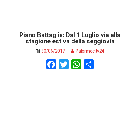
Piano Battaglia: Dal 1 Luglio via alla
stagione estiva della seggiovia
30/06/2017
Palermocity24
F
T
W
S
a
wi
h
h
ce
tt
at
ar
b
er
s
e
o
A
o
p
k
p