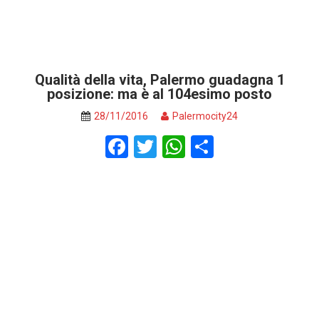
Qualità della vita, Palermo guadagna 1
posizione: ma è al 104esimo posto
28/11/2016
Palermocity24
F
T
W
S
a
wi
h
h
ce
tt
at
ar
b
er
s
e
o
A
o
p
k
p