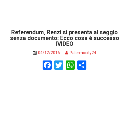
Referendum, Renzi si presenta al seggio
senza documento: Ecco cosa è successo
|VIDEO
04/12/2016
Palermocity24
F
T
W
S
a
wi
h
h
ce
tt
at
ar
b
er
s
e
o
A
o
p
k
p