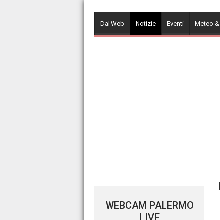
Skip
to
Dal Web
Notizie
Eventi
Meteo &
content
WEBCAM PALERMO
LIVE