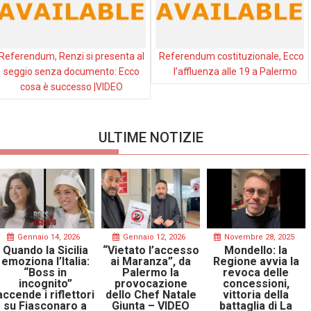
Referendum, Renzi si presenta al
Referendum costituzionale, Ecco
seggio senza documento: Ecco
l’affluenza alle 19 a Palermo
cosa è successo |VIDEO
ULTIME NOTIZIE
Gennaio 14, 2026
Gennaio 12, 2026
Novembre 28, 2025
Quando la Sicilia
“Vietato l’accesso
Mondello: la
emoziona l’Italia:
ai Maranza”, da
Regione avvia la
“Boss in
Palermo la
revoca delle
incognito”
provocazione
concessioni,
accende i riflettori
dello Chef Natale
vittoria della
su Fiasconaro a
Giunta – VIDEO
battaglia di La