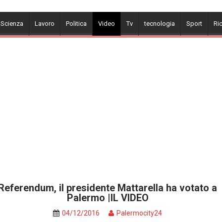
 Scienza
Lavoro
Politica
Video
Tv
tecnologia
Sport
Ri
Referendum, il presidente Mattarella ha votato a
Palermo |IL VIDEO
04/12/2016
Palermocity24