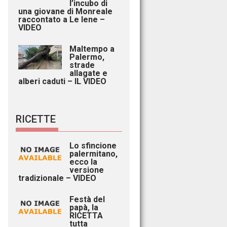
l’incubo di
una giovane di Monreale
raccontato a Le Iene –
VIDEO
Maltempo a
Palermo,
strade
allagate e
alberi caduti – IL VIDEO
RICETTE
Lo sfincione
palermitano,
ecco la
versione
tradizionale – VIDEO
Festà del
papà, la
RICETTA
tutta