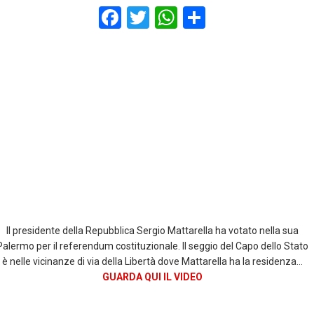
F
T
W
S
a
wi
h
h
ce
tt
at
ar
b
er
s
e
o
A
o
p
k
p
Il presidente della Repubblica Sergio Mattarella ha votato nella sua
Palermo per il referendum costituzionale. Il seggio del Capo dello Stato
è nelle vicinanze di via della Libertà dove Mattarella ha la residenza…
GUARDA QUI IL VIDEO