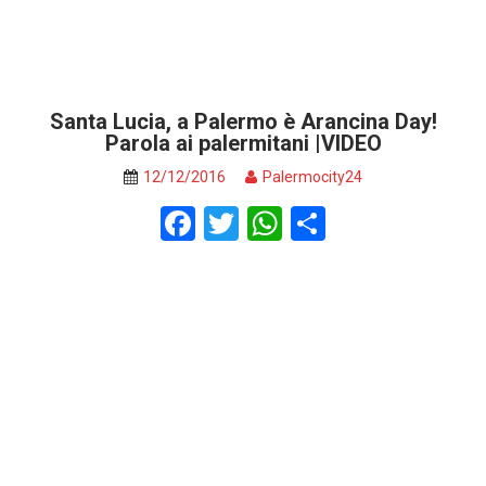
Santa Lucia, a Palermo è Arancina Day!
Parola ai palermitani |VIDEO
12/12/2016
Palermocity24
F
T
W
S
a
wi
h
h
ce
tt
at
ar
b
er
s
e
o
A
o
p
k
p