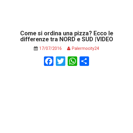
Come si ordina una pizza? Ecco le
differenze tra NORD e SUD |VIDEO
17/07/2016
Palermocity24
F
T
W
S
a
wi
h
h
ce
tt
at
ar
b
er
s
e
o
A
o
p
k
p