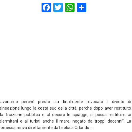
F
T
W
S
a
wi
h
h
ce
tt
at
ar
b
er
s
e
o
A
o
p
k
p
Lavoriamo perché presto sia finalmente revocato il divieto di
alneazione lungo la costa sud della città, perché dopo aver restituito
lla fruizione pubblica e al decoro le spiagge, si possa restituire ai
alermitani e ai turisti anche il mare, negato da troppi decenni”. La
romessa arriva direttamente da Leoluca Orlando….