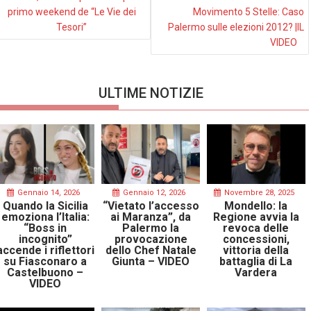
primo weekend de “Le Vie dei
Movimento 5 Stelle: Caso
Tesori”
Palermo sulle elezioni 2012? |IL
VIDEO
ULTIME NOTIZIE
Gennaio 14, 2026
Gennaio 12, 2026
Novembre 28, 2025
Quando la Sicilia
“Vietato l’accesso
Mondello: la
emoziona l’Italia:
ai Maranza”, da
Regione avvia la
“Boss in
Palermo la
revoca delle
incognito”
provocazione
concessioni,
accende i riflettori
dello Chef Natale
vittoria della
su Fiasconaro a
Giunta – VIDEO
battaglia di La
Castelbuono –
Vardera
VIDEO