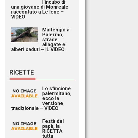
l’incubo di
una giovane di Monreale
raccontato a Le Iene –
VIDEO
Maltempo a
Palermo,
strade
allagate e
alberi caduti – IL VIDEO
RICETTE
Lo sfincione
palermitano,
ecco la
versione
tradizionale – VIDEO
Festà del
papà, la
RICETTA
tutta