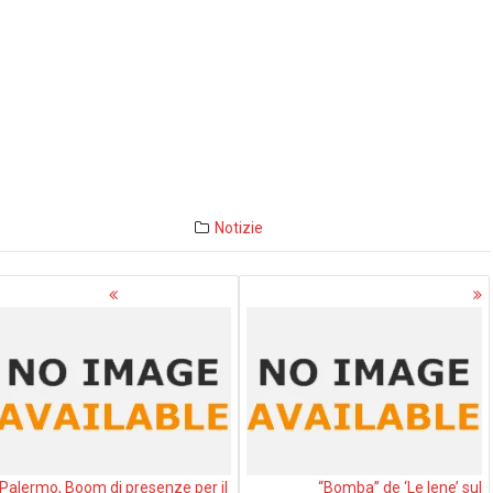
Notizie
avigazione
rticoli
Palermo, Boom di presenze per il
“Bomba” de ‘Le Iene’ sul