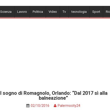
 Scienza
Lavoro
Politica
Video
Tv
tecnologia
Sport
Ri
Il sogno di Romagnolo, Orlando: “Dal 2017 sì alla
balneazione”
02/10/2016
Palermocity24