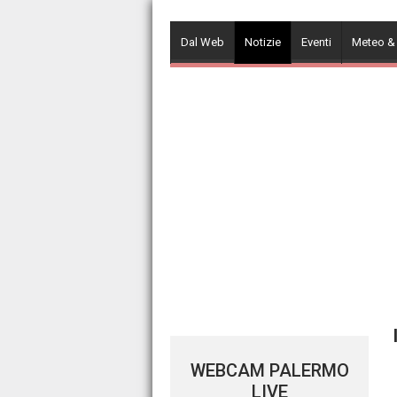
Skip
to
Dal Web
Notizie
Eventi
Meteo &
content
WEBCAM PALERMO
LIVE