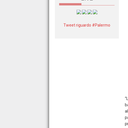
Tweet riguardo #Palermo
“
b
a
p
p