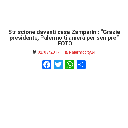
Striscione davanti casa Zamparini: “Grazie
presidente, Palermo ti amerà per sempre”
|FOTO
02/03/2017
Palermocity24
F
T
W
S
a
wi
h
h
ce
tt
at
ar
b
er
s
e
o
A
o
p
k
p