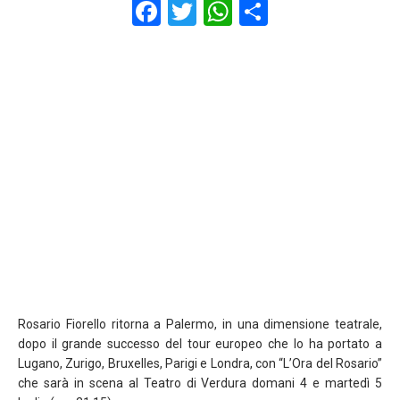
F
T
W
S
a
wi
h
h
ce
tt
at
ar
b
er
s
e
o
A
o
p
k
p
Rosario Fiorello ritorna a Palermo, in una dimensione teatrale,
dopo il grande successo del tour europeo che lo ha portato a
Lugano, Zurigo, Bruxelles, Parigi e Londra, con “L’Ora del Rosario”
che sarà in scena al Teatro di Verdura domani 4 e martedì 5